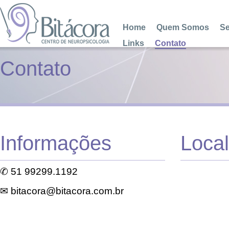
Home
Quem Somos
Se
Links
Contato
Contato
Informações
Loca
✆ 51 99299.1192
✉ bitacora@bitacora.com.br